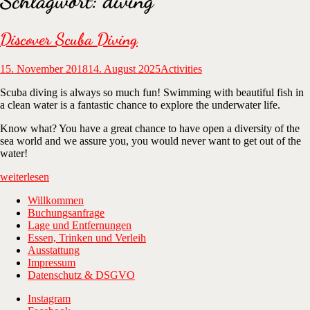
Schlagwort:
diving
Discover Scuba Diving
15. November 2018
14. August 2025
Activities
Scuba diving is always so much fun! Swimming with beautiful fish in
a clean water is a fantastic chance to explore the underwater life.
Know what? You have a great chance to have open a diversity of the
sea world and we assure you, you would never want to get out of the
water!
„Discover
weiterlesen
Scuba
Willkommen
Diving“
Buchungsanfrage
Lage und Entfernungen
Essen, Trinken und Verleih
Ausstattung
Impressum
Datenschutz & DSGVO
Instagram