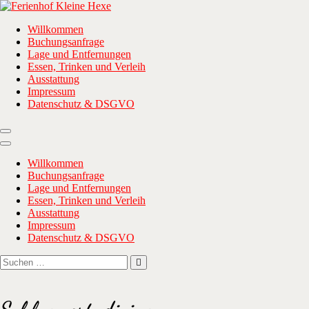
Zum
Inhalt
Ferienhof Kleine Hexe
… wenn ihr Meer wollt!
Willkommen
springen
Buchungsanfrage
Lage und Entfernungen
Essen, Trinken und Verleih
Ausstattung
Impressum
Datenschutz & DSGVO
Willkommen
Buchungsanfrage
Lage und Entfernungen
Essen, Trinken und Verleih
Ausstattung
Impressum
Datenschutz & DSGVO
Suchen
Suchen
nach: