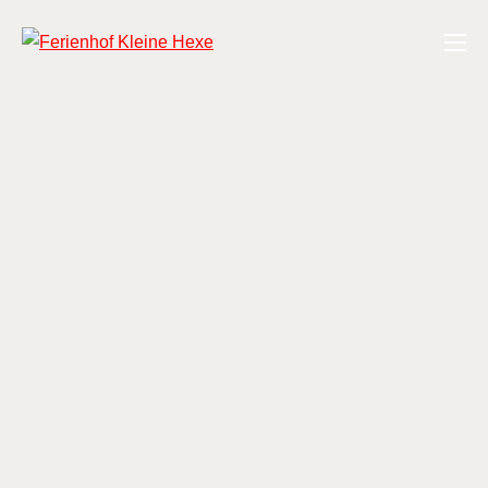
Zum
Ferienhof Kleine Hexe
Inhalt
springen