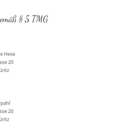
gemäß § 5 TMG
ne Hexe
sse 20
ritz
Upahl
sse 20
ritz