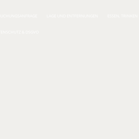
BUCHUNGSANFRAGE
LAGE UND ENTFERNUNGEN
ESSEN, TRINKEN
TENSCHUTZ & DSGVO