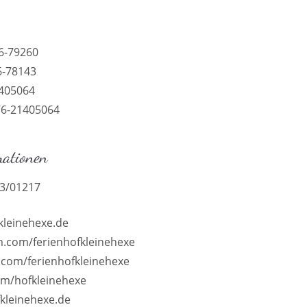
6-79260
6-78143
1405064
76-21405064
mationen
83/01217
kleinehexe.de
.com/ferienhofkleinehexe
com/ferienhofkleinehexe
om/hofkleinehexe
kleinehexe.de