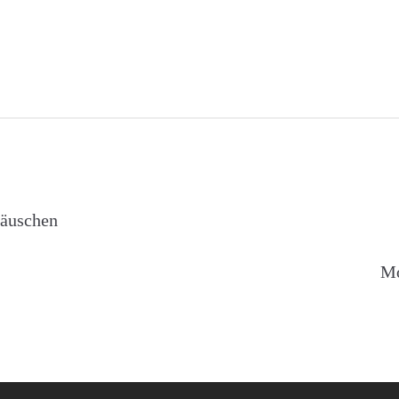
avigation
äuschen
Mo