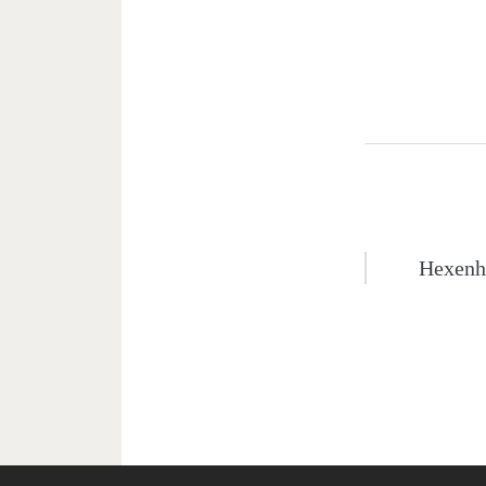
Beitragsn
Hexenh