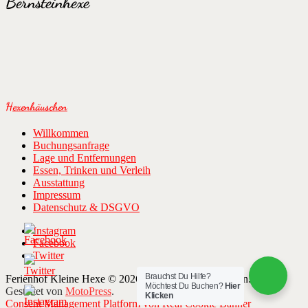
Bernsteinhexe
Beitragsnavigation
Hexenhäuschen
Willkommen
Buchungsanfrage
Lage und Entfernungen
Essen, Trinken und Verleih
Ausstattung
Impressum
Datenschutz & DSGVO
Instagram
Facebook
Twitter
Brauchst Du Hilfe?
Ferienhof Kleine Hexe © 2026 Alle Rechte vorbehalten.
Möchtest Du Buchen?
Hier
Gestaltet von
MotoPress
.
Klicken
Consent Management Platform von Real Cookie Banner