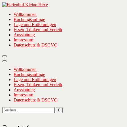
Zum
Inhalt
Ferienhof Kleine Hexe
… wenn ihr Meer wollt!
Willkommen
springen
Buchungsanfrage
Lage und Entfernungen
Essen, Trinken und Verleih
Ausstattung
Impressum
Datenschutz & DSGVO
Willkommen
Buchungsanfrage
Lage und Entfernungen
Essen, Trinken und Verleih
Ausstattung
Impressum
Datenschutz & DSGVO
Suchen
Suchen
nach: