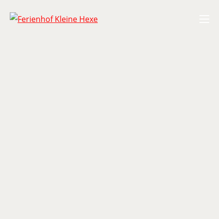
Zum
Ferienhof Kleine Hexe
Inhalt
springen