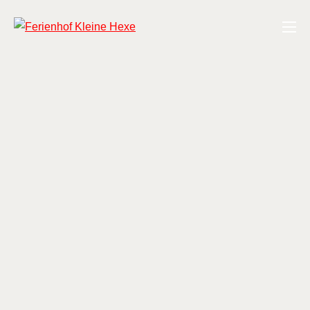
Zum
Ferienhof Kleine Hexe
Inhalt
springen