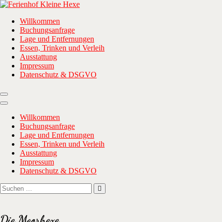
Zum
Inhalt
Ferienhof Kleine Hexe
… wenn ihr Meer wollt!
Willkommen
springen
Buchungsanfrage
Lage und Entfernungen
Essen, Trinken und Verleih
Ausstattung
Impressum
Datenschutz & DSGVO
Willkommen
Buchungsanfrage
Lage und Entfernungen
Essen, Trinken und Verleih
Ausstattung
Impressum
Datenschutz & DSGVO
Suchen
Suchen
nach:
Die Moorhexe