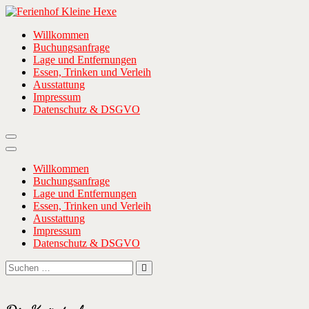
Zum
Inhalt
Ferienhof Kleine Hexe
… wenn ihr Meer wollt!
Willkommen
springen
Buchungsanfrage
Lage und Entfernungen
Essen, Trinken und Verleih
Ausstattung
Impressum
Datenschutz & DSGVO
Willkommen
Buchungsanfrage
Lage und Entfernungen
Essen, Trinken und Verleih
Ausstattung
Impressum
Datenschutz & DSGVO
Suchen
Suchen
nach: