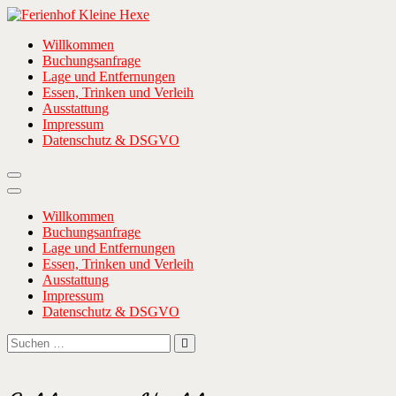
Zum
Inhalt
Ferienhof Kleine Hexe
… wenn ihr Meer wollt!
Willkommen
springen
Buchungsanfrage
Lage und Entfernungen
Essen, Trinken und Verleih
Ausstattung
Impressum
Datenschutz & DSGVO
Willkommen
Buchungsanfrage
Lage und Entfernungen
Essen, Trinken und Verleih
Ausstattung
Impressum
Datenschutz & DSGVO
Suchen
Suchen
nach: