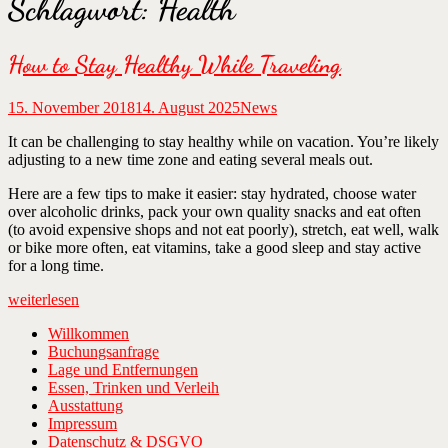
Schlagwort:
Health
How to Stay Healthy While Traveling
15. November 2018
14. August 2025
News
It can be challenging to stay healthy while on vacation. You’re likely
adjusting to a new time zone and eating several meals out.
Here are a few tips to make it easier: stay hydrated, choose water
over alcoholic drinks, pack your own quality snacks and eat often
(to avoid expensive shops and not eat poorly), stretch, eat well, walk
or bike more often, eat vitamins, take a good sleep and stay active
for a long time.
„How
weiterlesen
to
Willkommen
Stay
Buchungsanfrage
Healthy
Lage und Entfernungen
While
Essen, Trinken und Verleih
Traveling“
Ausstattung
Impressum
Datenschutz & DSGVO