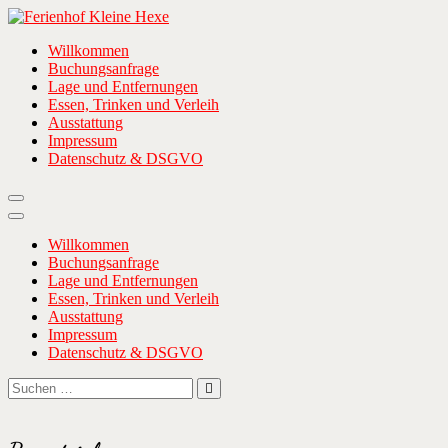
Zum
Inhalt
Ferienhof Kleine Hexe
… wenn ihr Meer wollt!
Willkommen
springen
Buchungsanfrage
Lage und Entfernungen
Essen, Trinken und Verleih
Ausstattung
Impressum
Datenschutz & DSGVO
Willkommen
Buchungsanfrage
Lage und Entfernungen
Essen, Trinken und Verleih
Ausstattung
Impressum
Datenschutz & DSGVO
Suchen
Suchen
nach: