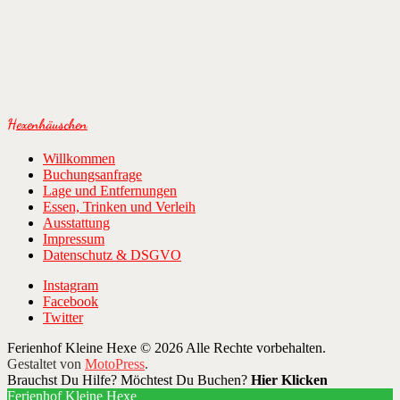
Beitragsnavigation
Hexenhäuschen
Willkommen
Buchungsanfrage
Lage und Entfernungen
Essen, Trinken und Verleih
Ausstattung
Impressum
Datenschutz & DSGVO
Instagram
Facebook
Twitter
Ferienhof Kleine Hexe © 2026 Alle Rechte vorbehalten.
Gestaltet von
MotoPress
.
Brauchst Du Hilfe? Möchtest Du Buchen?
Hier Klicken
Ferienhof Kleine Hexe